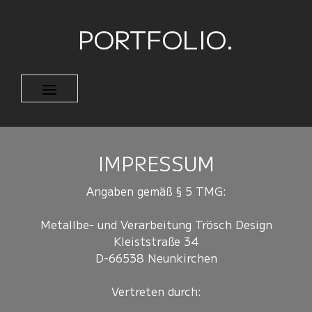
PORTFOLIO.
IMPRESSUM
Angaben gemäß § 5 TMG:
Metallbe- und Verarbeitung Trösch Design
Kleiststraße 34
D-66538 Neunkirchen
Vertreten durch: