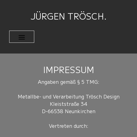
JÜRGEN TRÖSCH.
IMPRESSUM
Angaben gemäß § 5 TMG:
Metallbe- und Verarbeitung Trösch Design
Kleiststraße 34
D-66538 Neunkirchen
Vertreten durch: